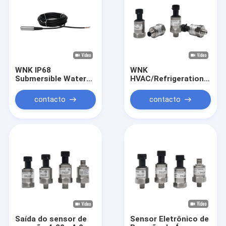
WNK IP68
WNK
Submersible Water
HVAC/Refrigeration
Level Transmitter 4-
Pressure Sensor
20mA RS485 for
Transmitter 0.5-4.5V
contacto
contacto
Deep Well River Tank
Water Treatment
System
Saída do sensor de
Sensor Eletrônico de