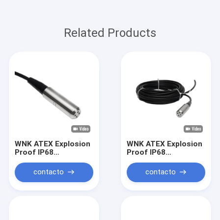
Related Products
WNK ATEX Explosion
WNK ATEX Explosion
Proof IP68
Proof IP68
Submersible Level
Submersible Water
Transmitter RS485
Level Sensor 4-20mA
contacto
contacto
Modbus for Deep
for Agricultural
Well Agricultural
Irrigation Deep Well
Irrigation Tank
System