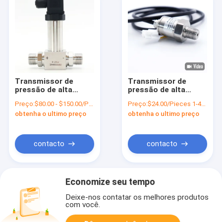
Transmissor de
Transmissor de
pressão de alta
pressão de alta
temperatura
temperatura de 600
Preço:
$80.00 - $150.00/Pieces
Preço:
$24.00/Pieces 1-49 Pieces
diferencial para o
barras, sensor
obtenha o ultimo preço
obtenha o ultimo preço
vapor do gás líquido
líquido da pressão do
estojo compacto
24VDC
contacto
contacto
Economize seu tempo
Deixe-nos contatar os melhores produtos
com você.