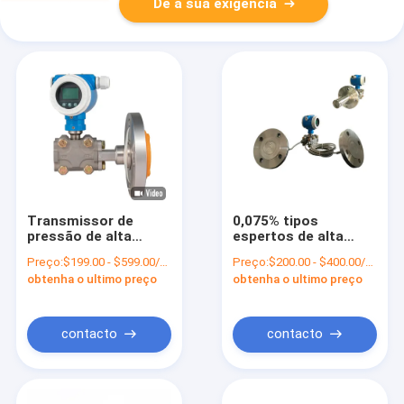
Dê a sua exigência
Transmissor de
0,075% tipos
pressão de alta
espertos de alta
temperatura
temperatura
Preço:
$199.00 - $599.00/Pieces
Preço:
$200.00 - $400.00/Sets
diferencial com o
indicador do
obtenha o ultimo preço
obtenha o ultimo preço
diafragma nivelado
transmissor de
dos selos
pressão do LCD
contacto
contacto