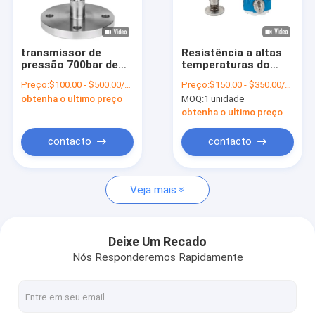
Visita à fábrica
Controle de qualidade
transmissor de
Resistência a altas
pressão 700bar de
temperaturas do
Contacte-nos
alta temperatura,
transmissor de
Preço:
$100.00 - $500.00/Sets
Preço:
$150.00 - $350.00/Sets
0,075% Hart Pressure
pressão sanitário de
obtenha o ultimo preço
MOQ:
1 unidade
Transmitter
aço inoxidável de
Notícias
qualidade industrial
obtenha o ultimo preço
Casos
contacto
contacto
Solicite um orçamento
Veja mais
VR
Deixe Um Recado
Nós Responderemos Rapidamente
Sensor eletrônico da pressão
Sensor eletrônico da pressão de água