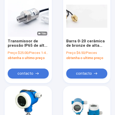
Transmissor de
Barra 0-20 cerâmica
pressão IP65 de alta
de bronze de alta
temperatura, sensor
temperatura do
Preço:
$25.00/Pieces 1-49 Pieces
Preço:
$6.50/Pieces
cerâmico da pressão
transmissor de
obtenha o ultimo preço
obtenha o ultimo preço
do compressor do
pressão de
OEM
WNK83MA
contacto
contacto
Para casa
Produtos
Sobre nós