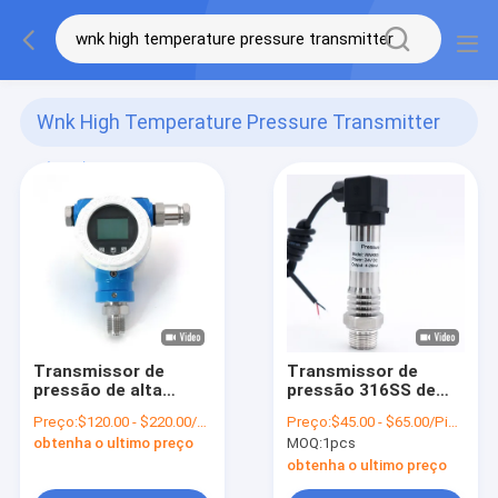
Wnk High Temperature Pressure Transmitter
(120)
Transmissor de
Transmissor de
pressão de alta
pressão 316SS de
temperatura de WNK,
alta temperatura
Preço:
$120.00 - $220.00/Pieces
Preço:
$45.00 - $65.00/Pieces
transdutor de
nivelado com
obtenha o ultimo preço
MOQ:
1pcs
pressão 700bar
dissipadores de calor
absoluta
obtenha o ultimo preço