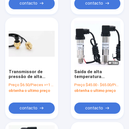
contacto
contacto
Transmissor de
Saída de alta
pressão de alta
temperatura
temperatura de
hidráulica do sinal do
Preço:
$6.50/Pieces >=1 Pieces
Preço:
$45.00 - $65.00/Pieces
bronze hidráulico
fio do transmissor
obtenha o ultimo preço
obtenha o ultimo preço
0.5-4.5VDC
de pressão 2 do LCD
contacto
contacto