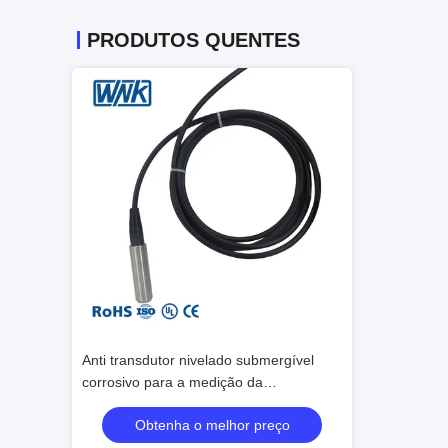
PRODUTOS QUENTES
ressão de
Anti transdutor nivelado submergível
Sensor cerâmico
de
corrosivo para a medição da
carro
ento de gás
associação/tanque
preço
Obtenha o melhor preço
Obtenha