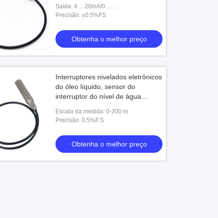
Saída: 4… 20mA/0…
5V+PNP+MODBUS
Precisão: ≤0.5%FS
Obtenha o melhor preço
Interruptores nivelados eletrônicos
do óleo líquido, sensor do
interruptor do nível de água
RS485 com indicador de OLED
Escala da medida: 0-200 m
Precisão: 0.5%F.S
Obtenha o melhor preço