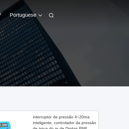
V
Portuguese
interruptor de pressão 4~20ma
inteligente, controlador da pressão
de água do ar de Digitas PNP