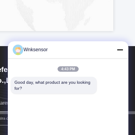
Wnksensor
fei WNK Smart Technology
4:43 PM
.,Ltd
Good day, what product are you looking 
for?
taremos a ligar-lhe o mais depressa possível.
Inscreva-se.