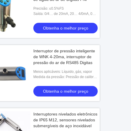
Precisão: ≤0.5%FS
Saída: 0/4… de 20mA, 20… 4/0mA, 0…
5/10V, 5/10… de 0V
Obtenha o melhor preço
Interruptor de pressão inteligente
de WNK 4-20ma, interruptor de
pressão do ar de RS485 Digitas
Meios aplicáveis: Líquido, gás, vapor
Medida da pressão: Pressão de calibre,
pressão absoluta
Obtenha o melhor preço
Interruptores nivelados eletrônicos
de IP65 M12, sensores nivelados
submergíveis de aço inoxidável