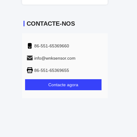
CONTACTE-NOS
86-551-65369660
info@wnksensor.com
86-551-65369655
Contacte agora