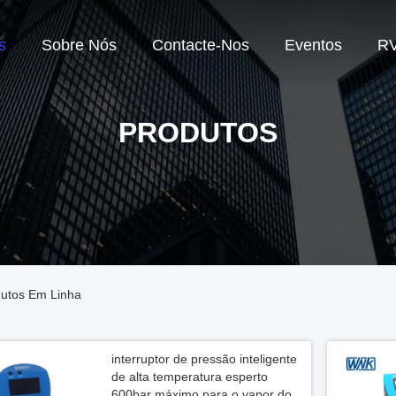
s
Sobre Nós
Contacte-Nos
Eventos
R
PRODUTOS
dutos Em Linha
interruptor de pressão inteligente
de alta temperatura esperto
600bar máximo para o vapor do