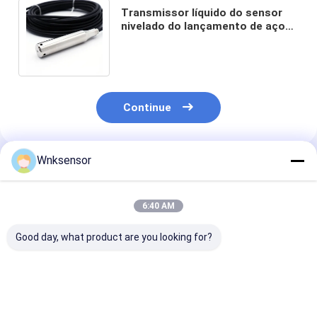
Transmissor líquido do sensor
nivelado do lançamento de aço
inoxidável do cabo para o
recipiente aberto
Continue
Wnksensor
Produtos Recomendados
6:40 AM
Good day, what product are you looking for?
WNK8010 ATEX
WNK8010
ATEX À prova 