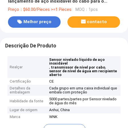
lançamento de aço inoxidável do cabo para o
recipiente aberto
Preço：$60.00/Pieces >=1 Pieces
MOQ：1pcs
Melhor preço
contacto
Descrição De Produto
Sensor nivelado líquido de aço
inoxidável
Realçar
,
,
transmissor de nível por cabo
sensor de nível de água em recipiente
aberto
Certificação
CE
Detalhes da
Cada grupo em uma caixa individual que
embalagem
embala com proteção
5000 partes/partes por Sensor nivelado
Habilidade da fonte
de água do mês
Lugar de origem
Anhui, China
Marca
WNK