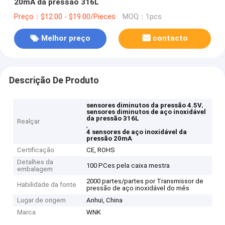
20mA da pressão 316L
Preço：$12.00 - $19.00/Pieces
MOQ：1pcs
Melhor preço
contacto
Descrição De Produto
,
sensores diminutos da pressão 4.5V
sensores diminutos de aço inoxidável
da pressão 316L
Realçar
,
4 sensores de aço inoxidável da
pressão 20mA
Certificação
CE, ROHS
Detalhes da
100 PCes pela caixa mestra
embalagem
2000 partes/partes por Transmissor de
Habilidade da fonte
pressão de aço inoxidável do mês
Lugar de origem
Anhui, China
Marca
WNK