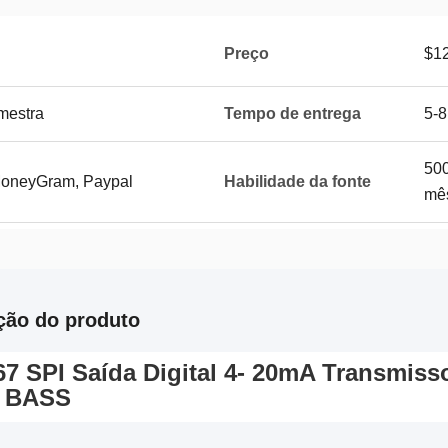
Preço
$12
mestra
Tempo de entrega
5-8
500
 MoneyGram, Paypal
Habilidade da fonte
mê
ção do produto
/67 SPI Saída Digital 4- 20mA Transmis
e BASS