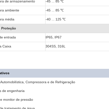
ura de armazenamento
-45 ... 85 ℃
ra ambiente
-45 ... 85 ℃
ura média
-40 ... 125 ℃
e Proteção
de entrada
IP65, IP67
da Caixa
304SS, 316L
ativos
a Automobilística, Compressora e de Refrigeração
s de engenharia
 e monitor de pressão
 de tratamento de água