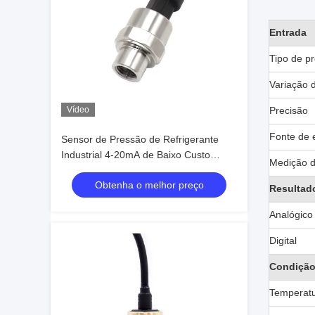
Entrada
Tipo de p
Variação 
Vídeo
Precisão
Fonte de 
Sensor de Pressão de Refrigerante
Industrial 4-20mA de Baixo Custo
Medição d
Transdutor de Pressão Hidráulica
Obtenha o melhor preço
Resultad
Analógico
Digital
Condição
Temperat