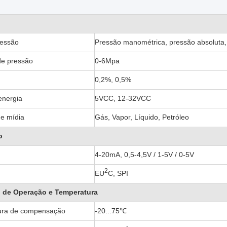
ressão
Pressão manométrica, pressão absoluta
de pressão
0-6Mpa
0,2%, 0,5%
energia
5VCC, 12-32VCC
e mídia
Gás, Vapor, Líquido, Petróleo
o
4-20mA, 0,5-4,5V / 1-5V / 0-5V
2
EU
C, SPI
 de Operação e Temperatura
ura de compensação
-20...75℃