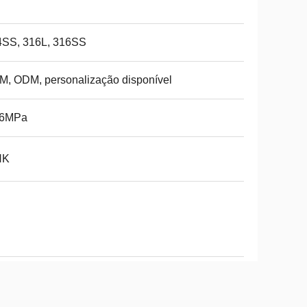
4SS, 316L, 316SS
, ODM, personalização disponível
 6MPa
NK