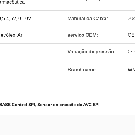
farmacêutica
0,5-4,5V, 0-10V
Material da Caixa:
30
etróleo, Ar
serviço OEM:
OEM
Variação de pressão::
0~
Brand name:
W
,
BASS Control SPI
Sensor da pressão de AVC SPI