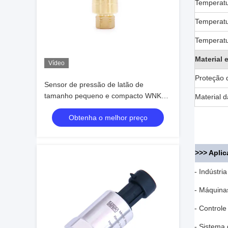
Temperat
Temperatu
Temperat
Material 
Vídeo
Proteção 
Sensor de pressão de latão de
tamanho pequeno e compacto WNK
Material 
para sistema HVAC de ar condicionado
Obtenha o melhor preço
>>> Aplic
- Indústri
- Máquina
- Controle
- Sistema