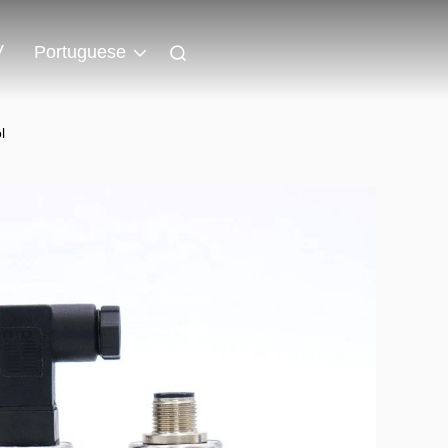
V
Portuguese
l