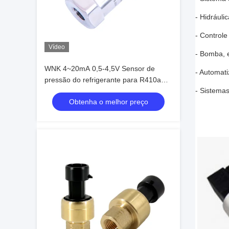
- Hidráuli
- Control
Vídeo
- Bomba, 
WNK 4~20mA 0,5-4,5V Sensor de
- Automati
pressão do refrigerante para R410a
- Sistemas
R22 R134a R404a
Obtenha o melhor preço