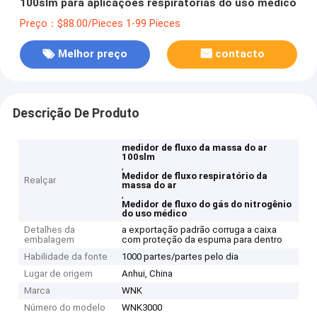
100slm para aplicações respiratórias do uso médico
Preço：$88.00/Pieces 1-99 Pieces
Melhor preço
contacto
Descrição De Produto
medidor de fluxo da massa do ar
100slm
,
Medidor de fluxo respiratório da
Realçar
massa do ar
,
Medidor de fluxo do gás do nitrogênio
do uso médico
Detalhes da
a exportação padrão corruga a caixa
embalagem
com proteção da espuma para dentro
Habilidade da fonte
1000 partes/partes pelo dia
Lugar de origem
Anhui, China
Marca
WNK
Número do modelo
WNK3000