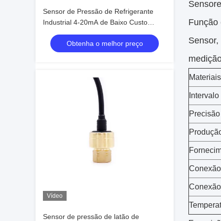
Sensores
Sensor de Pressão de Refrigerante
Função 
Industrial 4-20mA de Baixo Custo
Transdutor de Pressão Hidráulica
Sensor,
Obtenha o melhor preço
medição
Materiais
Intervalo
Precisão
Produçã
Fornecim
Conexão
Conexão 
Vídeo
Temperat
Sensor de pressão de latão de