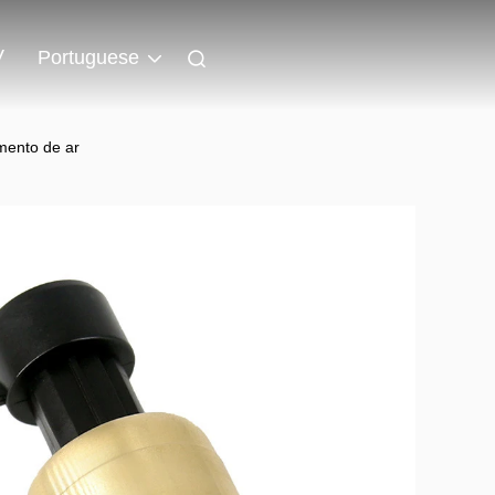
V
Portuguese
mento de ar