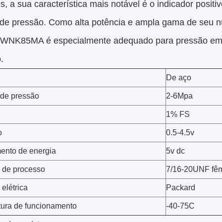
, a sua característica mais notável é o indicador positi
de pressão. Como alta potência e ampla gama de seu nú
 WNK85MA é especialmente adequado para pressão em a
.
De aço
 de pressão
2-6Mpa
1% FS
o
0.5-4.5v
ento de energia
5v dc
 de processo
7/16-20UNF fê
elétrica
Packard
ura de funcionamento
-40-75C