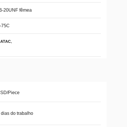
16-20UNF fêmea
0-75C
,
a ATAC
USD/Piece
 dias do trabalho