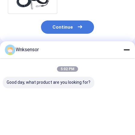
Continue
Wnksensor
Produtos Recomendados
5:02 PM
Good day, what product are you looking for?
Sensor de nível de
Sensor de nível de
Transmissor d
combustível
água sem fio IOT 4G
Submersível 
submersível WNK 4G
NB-Lora submersível
Saída Personal
sem fio NB-IOT para
para monitoramento
para Alimenta
monitoramento do
de tanques de água
24VDC e Resis
Melhor preço
Melhor preço
Melhor pr