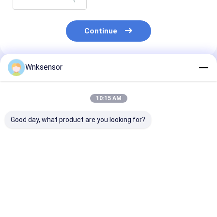
Continue
Wnksensor
Produtos Recomendados
10:15 AM
Good day, what product are you looking for?
Saída do sensor de
WNK Low Cost
WNK 0,5-4,5 V
pressão 4-20mA 0-
0.5~4.5V Output
compressor de
5V WNK81ma IOT
Compact Pressure
Sensor de pre
para freio de óleo
Sensor para óleo de
Transmissor d
combustível de
gás de ar
pressão para
Melhor preço
Melhor preço
Melhor pr
caminhão de água
controlo e
CE ROHS
automação de