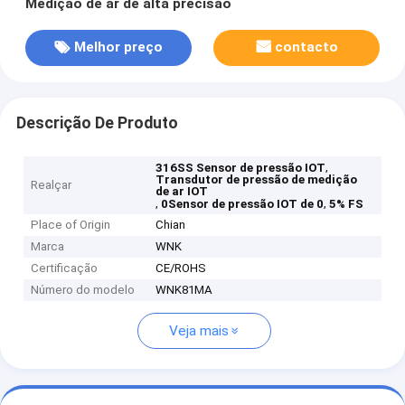
Medição de ar de alta precisão
Melhor preço
contacto
Descrição De Produto
,
316SS Sensor de pressão IOT
Transdutor de pressão de medição
Realçar
de ar IOT
,
,
0Sensor de pressão IOT de 0
5% FS
Place of Origin
Chian
Marca
WNK
Certificação
CE/ROHS
Número do modelo
WNK81MA
Veja mais