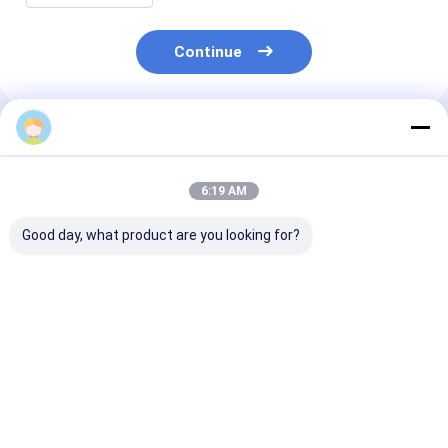
Continue
Produtos Recomendados
6:19 AM
Good day, what product are you looking for?
WNK8010 ATEX
WNK8010
ATEX À prova 
resistente a
Transmissor de nível
explosão 4-20
explosões IP68
de água submersível
10V RS485 Sen
Transmissor de nível
à prova de explosão
nível de água
de água 4-20mA 0-
com 4-20mA de
hidrostático
Melhor preço
Melhor preço
Melhor pr
10V RS485 Saída
saída 0,2% FS
submersível p
para irrigação
Precisão CE ROHS
poço profund
agrícola