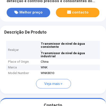
detecção e controlo precisos e consistentes do
nível do líquido
Melhor preço
contacto
Descrição De Produto
Transmissor de nível de água
consistente
Realçar
,
Transmissor de nível de água
industrial
Place of Origin
China
Marca
WNK
Model Number
WNK8010
Veja mais
Contacto