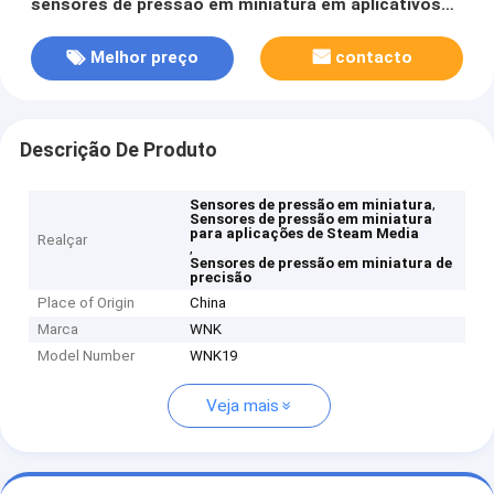
sensores de pressão em miniatura em aplicativos
de mídia Steam
Melhor preço
contacto
Descrição De Produto
,
Sensores de pressão em miniatura
Sensores de pressão em miniatura
para aplicações de Steam Media
Realçar
,
Sensores de pressão em miniatura de
precisão
Place of Origin
China
Marca
WNK
Model Number
WNK19
Veja mais