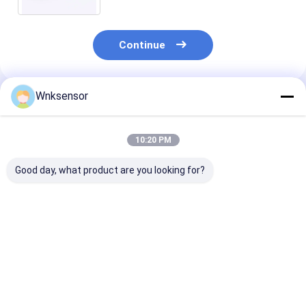
Continue
Wnksensor
Produtos Recomendados
10:20 PM
Good day, what product are you looking for?
Sensor de Pressão
Núcleo de Sensor de
WNK 0,5-4,5V 
em Aço Inoxidável
Pressão de Alta
PT100 Sensor 
WNK 19 mm Sensor
Precisão 0-100Bar
pressão de
de Pressão 4-20mA
Cerâmica/Silício
temperatura
Difundido OEM
Transdutor 4
Melhor preço
Melhor preço
Melhor pr
Personalizável