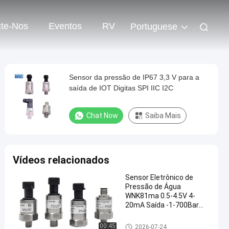
te-Nos
Eventos
RV
Portuguese
Sensor da pressão de IP67 3,3 V para a
saída de IOT Digitas SPI IIC I2C
Chat Now
Saiba Mais
Vídeos relacionados
Sensor Eletrônico de
Pressão de Água
WNK81ma 0.5-4.5V 4-
20mA Saída -1-700Bar
Faixa para Óleo Ar Gás CE
ROHS
Sensor eletrônico da pressão
00:45
2026-07-24