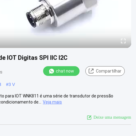
e IOT Digitas SPI IIC I2C
chat now
Compartilhar
es
3
#
3 V
custo para IOT WNK811 é uma série de transdutor de pressão
ondicionamento de...
Veja mais
Deixe uma mensagem