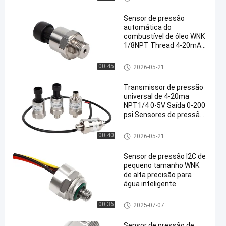
de água
Sensor de pressão
automática do
combustível de óleo WNK
1/8NPT Thread 4-20mA
saída 0,5-4,5V
Sensor eletrônico da pressão
00:45
2026-05-21
de água
Transmissor de pressão
universal de 4-20ma
NPT1/4 0-5V Saída 0-200
psi Sensores de pressão
atmosférica Transdutor
Sensor eletrônico da pressão
00:40
2026-05-21
de água
Sensor de pressão I2C de
pequeno tamanho WNK
de alta precisão para
água inteligente
sensor da pressão do iot
00:36
2025-07-07
Sensor de pressão de