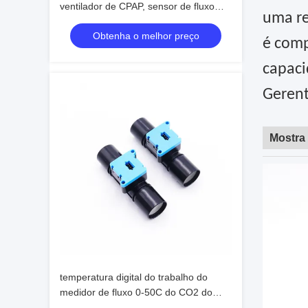
ventilador de CPAP, sensor de fluxo
uma re
médico do ar 0.5-4.5V
Obtenha o melhor preço
é comp
capaci
Geren
Mostra
temperatura digital do trabalho do
medidor de fluxo 0-50C do CO2 do
oxigênio 5V