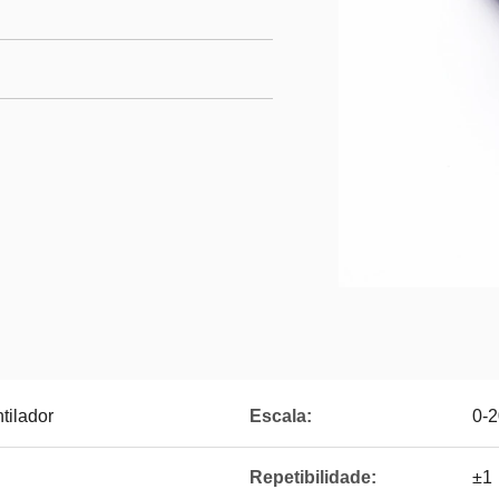
tilador
Escala:
0-
Repetibilidade:
±1