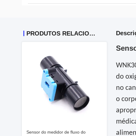
Descri
PRODUTOS RELACIONADOS
Senso
WNK300
do oxi
no can
o corp
apropr
médica
alimen
Sensor do medidor de fluxo do