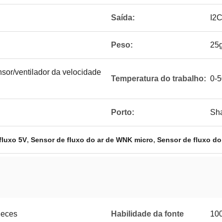
Saída:
I2
Peso:
25
nsor/ventilador da velocidade
Temperatura do trabalho:
0-
Porto:
Sha
,
,
fluxo 5V
Sensor de fluxo do ar de WNK micro
Sensor de fluxo do
ieces
Habilidade da fonte
100