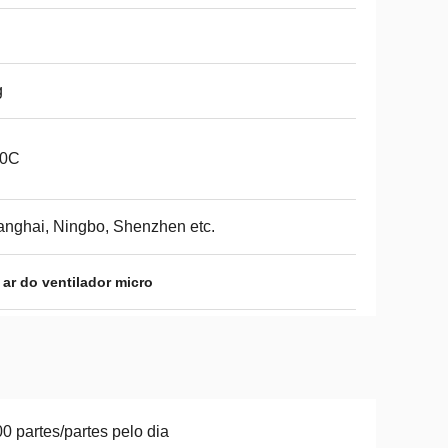
C
g
50C
nghai, Ningbo, Shenzhen etc.
 ar do ventilador micro
0 partes/partes pelo dia